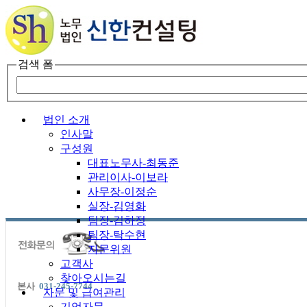
검색 폼
법인 소개
인사말
구성원
대표노무사-최동준
관리이사-이보라
사무장-이정순
실장-김영화
팀장-김하정
팀장-탁수현
자문위원
고객사
찾아오시는길
본사
031-245-7744
자문 및 급여관리
기업자문