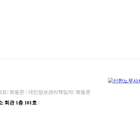
 대표: 최동준 /
개인정보관리책임자: 최동준
회관 1층 101호
/