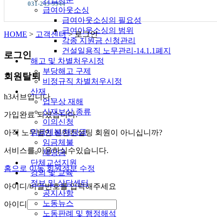
본사
031-245-9944
급여아웃소싱
급여아웃소싱의 필요성
급여아웃소싱의 범위
HOME
>
고객센터
>
로그인
각종 지원금 신청관리
건설일용직 노무관리-14.1.1폐지
로그인
해고 및 차별처우시정
부당해고 구제
회원탈퇴
비정규직 차별처우시정
산재
h3서브입니다.
업무상 재해
산재보상 종류
가입완료 되셨습니다.
이의신청
임금체불/체당금
아직 노무법인 신한컨설팅 회원이 아니십니까?
임금체불
서비스를 이용하실수있습니다.
체당금
단체교섭지원
홈으로 이동
회원정보 수정
강의 및 교육
정보 및 상담센터
아이디/비밀번호를 입력해주세요
공지사항
노동뉴스
아이디
노동판례 및 행정해석