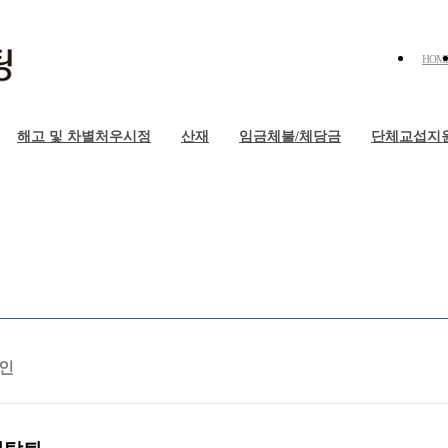
HOM
해고 및 차별처우시정
산재
임금체불/체당금
단체교섭지
인