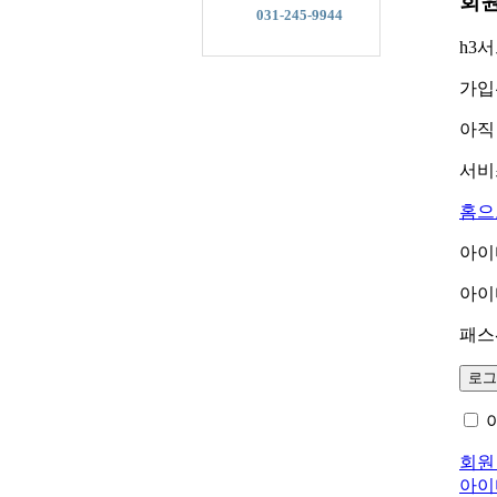
회
본사
031-245-9944
h3
가입
아직
서비
홈으
아이
아이
패스
회원
아이