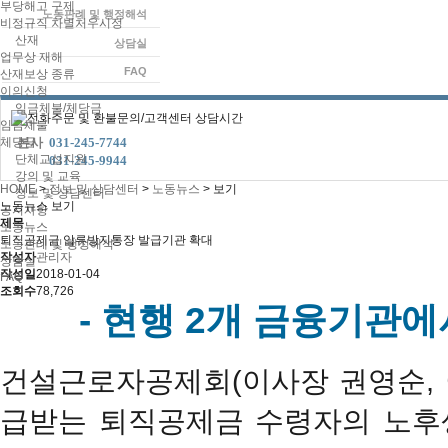
부당해고 구제
노동판례 및 행정해석
비정규직 차별처우시정
산재
상담실
업무상 재해
FAQ
산재보상 종류
이의신청
임금체불/체당금
임금체불
체당금
본사
031-245-7744
단체교섭지원
본사
031-245-9944
강의 및 교육
HOME
>
정보 및 상담센터
>
노동뉴스
>
보기
정보 및 상담센터
노동뉴스 보기
공지사항
제목
노동뉴스
퇴직공제금 압류방지통장 발급기관 확대
노동판례 및 행정해석
작성자
관리자
상담실
작성일
2018-01-04
FAQ
조회수
78,726
- 현행 2개 금융기관에
건설근로자공제회(이사장 권영순, 
급받는 퇴직공제금 수령자의 노후