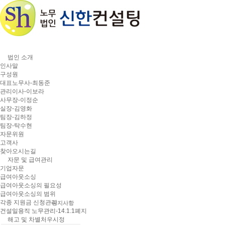
법인 소개
인사말
구성원
대표노무사-최동준
관리이사-이보라
사무장-이정순
실장-김영화
팀장-김하정
팀장-탁수현
자문위원
고객사
찾아오시는길
자문 및 급여관리
기업자문
급여아웃소싱
정보 및 상담센터
급여아웃소싱의 필요성
급여아웃소싱의 범위
각종 지원금 신청관리
공지사항
건설일용직 노무관리-14.1.1폐지
노동뉴스
해고 및 차별처우시정