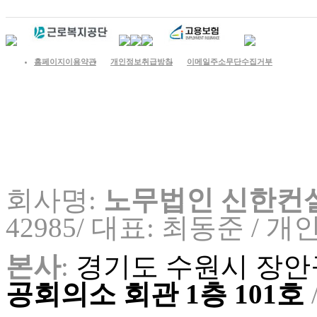
홈페이지이용약관
개인정보취급방침
이메일주소무단수집거부
회사명:
노무법인 신한컨
42985/ 대표: 최동준 /
개인
본사
:
경기도 수원시 장안구
공회의소 회관 1층 101호