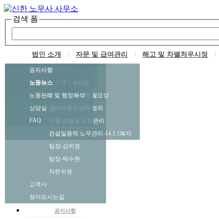
검색 폼
법인 소개
자문 및 급여관리
해고 및 차별처우시정
인사말
기업자문
부당해고 구제
업무상 재해
임금체불
공지사항
구성원
급여아웃소싱
비정규직 차별처우시정
산재보상 종류
체당금
노동뉴스
이의신청
노동판례 및 행정해석
대표노무사-최동준
급여아웃소싱의 필요성
상담실
관리이사-이보라
급여아웃소싱의 범위
FAQ
사무장-이정순
각종 지원금 신청관리
실장-김영화
건설일용직 노무관리-14.1.1폐지
팀장-김하정
팀장-탁수현
자문위원
고객사
정보 및 상담센터
찾아오시는길
공지사항