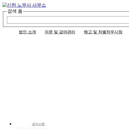
검색 폼
법인 소개
자문 및 급여관리
해고 및 차별처우시정
인사말
기업자문
부당해고 구제
업무상 재해
임금체불
공지사항
구성원
급여아웃소싱
비정규직 차별처우시정
산재보상 종류
체당금
노동뉴스
이의신청
노동판례 및 행정해석
대표노무사-최동준
급여아웃소싱의 필요성
상담실
관리이사-이보라
급여아웃소싱의 범위
FAQ
사무장-이정순
각종 지원금 신청관리
실장-김영화
건설일용직 노무관리-14.1.1폐지
팀장-김하정
팀장-탁수현
자문위원
고객사
정보 및 상담센터
찾아오시는길
공지사항