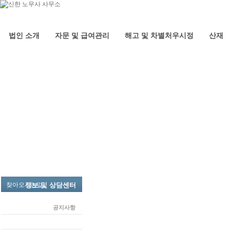
법인 소개
자문 및 급여관리
해고 및 차별처우시정
산재
인사말
기업자문
부당해고 구제
업무상 재해
임금체불
공지사항
구성원
급여아웃소싱
비정규직 차별처우시정
산재보상 종류
체당금
노동뉴스
대표노무사-최동준
급여아웃소싱의 필요성
이의신청
노동판례 및 행정해석
관리이사-이보라
급여아웃소싱의 범위
상담실
FAQ
사무장-이정순
각종 지원금 신청관리
실장-김영화
건설일용직 노무관리-14.1.1폐지
팀장-김하정
팀장-탁수현
자문위원
고객사
찾아오시는길
정보 및 상담센터
공지사항
노동뉴스