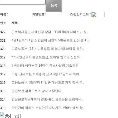
이름 :
비밀번호 :
스팸방지코드 :
번호
제목
근로복지공단 재해신청 상담 「Call-Back 서비스」 실..
322
4월1일부터 1일 실업급여 상한액 5만원으로 인상,월 15..
321
고용노동부, ‘17년 고용평등 및 일.가정 양립을 위한..
320
“외국인근로자 휴면보험금, 모바일 웹으로 신청하..
319
산재예방 여력부족 14만여 중소사업장 기술지원
318
고용·산재보험 보수총액 신고 3월 15일까지 해야
317
고용노동부, 3월부터 IT 업종 대상으로 기획 감독 추..
316
안전보건 감독으로 사망사고 줄인다
315
건설근로자공제회에 결혼·출산 보조금을 신청하세..
314
안전관리 잘하는 건설안전 지도기관, 인터넷에서 확..
313