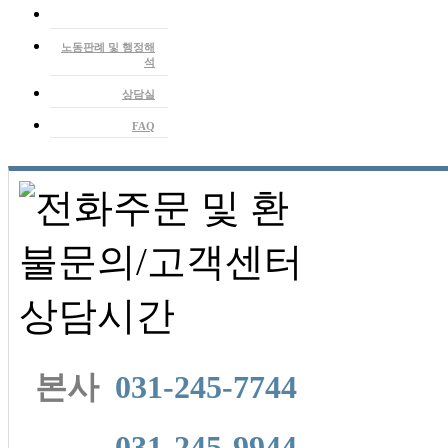
찾아오시는길
노동뉴스
노동판례 및 행정해
석
상담실
FAQ
본사
031-245-7744
본사
031-245-9944