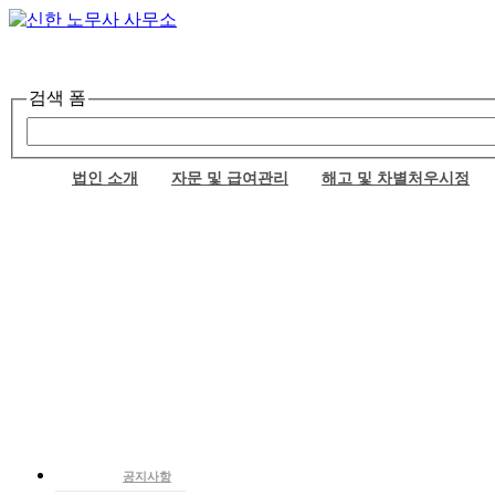
검색 폼
법인 소개
자문 및 급여관리
해고 및 차별처우시정
인사말
기업자문
부당해고 구제
업무상 재해
임금체불
공지사항
구성원
급여아웃소싱
비정규직 차별처우시정
산재보상 종류
체당금
노동뉴스
이의신청
노동판례 및 행정해석
대표노무사-최동준
급여아웃소싱의 필요성
상담실
관리이사-이보라
급여아웃소싱의 범위
FAQ
사무장-이정순
각종 지원금 신청관리
실장-김영화
건설일용직 노무관리-14.1.1폐지
팀장-김하정
팀장-탁수현
정보 및 상담센터
자문위원
고객사
공지사항