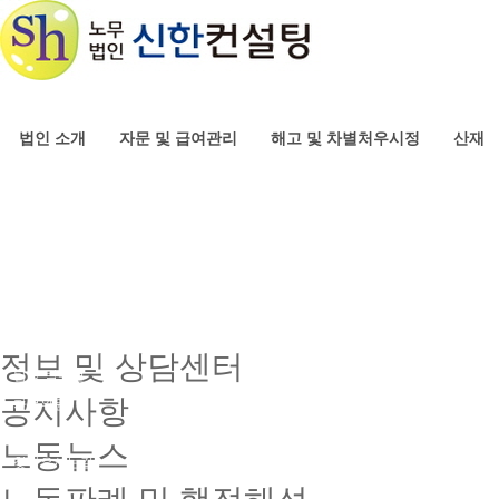
법인 소개
자문 및 급여관리
해고 및 차별처우시정
산재
인사말
기업자문
부당해고 구제
업무상 재해
임금체불
공지사항
구성원
급여아웃소싱
비정규직 차별처우시정
산재보상 종류
체당금
노동뉴스
대표노무사-최동준
급여아웃소싱의 필요성
이의신청
노동판례 및 행정해석
관리이사-이보라
급여아웃소싱의 범위
상담실
FAQ
사무장-이정순
각종 지원금 신청관리
실장-김영화
건설일용직 노무관리-14.1.1폐지
팀장-김하정
정보 및 상담센터
팀장-탁수현
공지사항
자문위원
고객사
노동뉴스
찾아오시는길