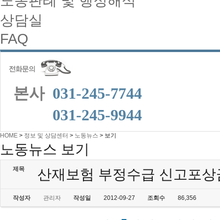
노동판례 및 행정해석
상담실
FAQ
본사
031-245-7744
본사
031-245-9944
HOME
>
정보 및 상담센터
>
노동뉴스
>
보기
노동뉴스 보기
제목
산재보험 부정수급 신고포상
작성자
관리자
작성일
2012-09-27
조회수
86,356