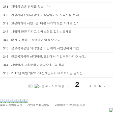
지방의 숨은 인재를 찾습니다
351
기상계의 손해사정인, 기상감정기사 자격시험 첫 시..
350
고용허가제 시행 8년! 다른 나라의 모범 사례로 정착
349
사업장 안전 지키고 산재보험료 할인받으세요
348
65세 이후에도 실업급여 받을 수 있다
347
근로복지공단 퇴직연금 30인 이하 사업장까지 가입 ..
346
근로복지공단 산재병원, 요양에서 직업복귀까지 One-S..
345
자영업자 고용보험 가입자수 1만명 돌파
344
2012년 하반기(2학기) 산재근로자 대학학자금 융자신..
343
2
1
3
4
5
6
7
8
홈페이지이용약관
개인정보취급방침
이메일주소무단수집거부