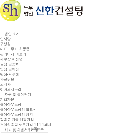
법인 소개
인사말
구성원
대표노무사-최동준
관리이사-이보라
사무장-이정순
실장-김영화
팀장-김하정
팀장-탁수현
자문위원
고객사
찾아오시는길
자문 및 급여관리
기업자문
급여아웃소싱
정보 및 상담센터
급여아웃소싱의 필요성
급여아웃소싱의 범위
각종 지원금 신청관리
공지사항
건설일용직 노무관리-14.1.1폐지
노동뉴스
해고 및 차별처우시정