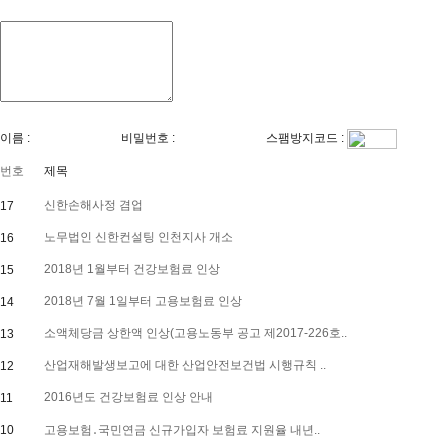
이름 :
비밀번호 :
스팸방지코드 :
번호
제목
신한손해사정 겸업
17
노무법인 신한컨설팅 인천지사 개소
16
2018년 1월부터 건강보험료 인상
15
2018년 7월 1일부터 고용보험료 인상
14
소액체당금 상한액 인상(고용노동부 공고 제2017-226호..
13
산업재해발생보고에 대한 산업안전보건법 시행규칙 ..
12
2016년도 건강보험료 인상 안내
11
10
고용보험․국민연금 신규가입자 보험료 지원율 내년..