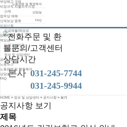
부당해고 구제
노동판례 및 행정해석
비정규직 차별처우시정
산재
상담실
업무상 재해
FAQ
산재보상 종류
이의신청
임금체불/체당금
임금체불
체당금
단체교섭지원
강의 및 교육
정보 및 상담센터
공지사항
노동뉴스
노동판례 및 행정해석
본사
031-245-7744
상담실
FAQ
본사
031-245-9944
HOME
>
정보 및 상담센터
>
공지사항
>
보기
공지사항 보기
제목