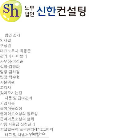
법인 소개
인사말
구성원
대표노무사-최동준
관리이사-이보라
사무장-이정순
실장-김영화
팀장-김하정
팀장-탁수현
자문위원
고객사
찾아오시는길
자문 및 급여관리
기업자문
급여아웃소싱
정보 및 상담센터
급여아웃소싱의 필요성
급여아웃소싱의 범위
각종 지원금 신청관리
공지사항
건설일용직 노무관리-14.1.1폐지
노동뉴스
해고 및 차별처우시정