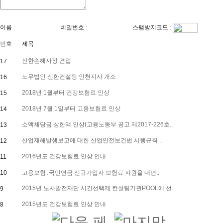
이름 :
비밀번호 :
스팸방지코드 :
번호
제목
신한손해사정 겸업
17
노무법인 신한컨설팅 인천지사 개소
16
2018년 1월부터 건강보험료 인상
15
2018년 7월 1일부터 고용보험료 인상
14
소액체당금 상한액 인상(고용노동부 공고 제2017-226호..
13
산업재해발생보고에 대한 산업안전보건법 시행규칙 ..
12
2016년도 건강보험료 인상 안내
11
10
고용보험․국민연금 신규가입자 보험료 지원율 내년..
2015년 노사발전재단 시간선택제 컨설팅기관POOL에 선..
9
2015년도 건강보험료 인상 안내
8