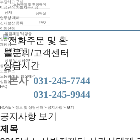
부당해고 구제
노동판례 및 행정해석
비정규직 차별처우시정
산재
상담실
업무상 재해
FAQ
산재보상 종류
이의신청
임금체불/체당금
임금체불
체당금
단체교섭지원
강의 및 교육
정보 및 상담센터
공지사항
노동뉴스
노동판례 및 행정해석
본사
031-245-7744
상담실
FAQ
본사
031-245-9944
HOME
>
정보 및 상담센터
>
공지사항
>
보기
공지사항 보기
제목